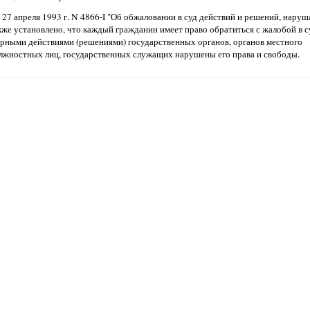
т 27 апреля 1993 г. N 4866-I "Об обжаловании в суд действий и решений, нар
кже установлено, что каждый гражданин имеет право обратиться с жалобой в су
ерными действиями (решениями) государственных органов, органов местного
лжностных лиц, государственных служащих нарушены его права и свободы.