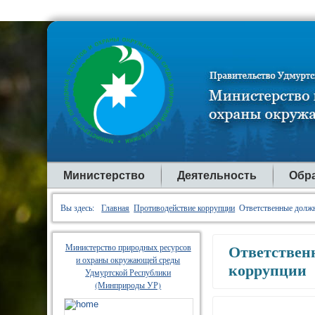
Министерство
Деятельность
Обр
Вы здесь:
Главная
Противодействие коррупции
Ответственные должн
Министерство природных ресурсов
Ответствен
и охраны окружающей среды
коррупции
Удмуртской Республики
(Минприроды УР)