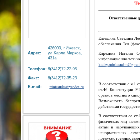
Те
Ответственные д
Елгешина Светлана Ле
обеспечения. Тел. (фак
426000, г.Ижевск,
Карелина Наталья С
Адрес:
ул.Карла Маркса,
431а
информационно-техни
kadry.minlesudm@gmai
Телефон:
8(3412)72-22-95
Факс:
8(3412)72-35-23
В соответствии с ч.1 
minlesudm@yandex.ru
E-mail:
ст.46 Конституции РФ
органов местного сам
Возможность беспре
действиями государств
В соответствии со ст
физических лиц являе
актам и нарушающих 
ненормативных акто
предусмотренных закон