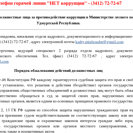
лефон горячей линии "НЕТ коррупции" - (3412) 72-72-67
олжностные лица за противодействие коррупции в Министерстве лесного хо
Удмуртской Республики.
онидовна, начальник отдела кадрового, документационного и информационно
с) (3412) 72-72-67 , адрес электронной почты
kadry.minlesudm@gmail.com
ергеевна, ведущий специалист 2 разряда отдела кадрового, докумен
ческого обеспечения. Тел.
(факс) (3412) 72-72-67 , адрес электр
l.com
Порядок обжалования действий должностных лиц
ст.46 Конституции РФ каждому гарантируется судебная защита его прав и сво
 установлено, что решения и действия (бездействие) органов государстве
оуправления, общественных объединений и должностных лиц могут быть обжа
пятственно обращаться в суд за защитой своих прав, нарушенных не
енных органов, является одним из основных принципов правового государства
.12, 13 ГК РФ одним из способов защиты нарушенных гражданских прав ю
тся признание судом недействительными не соответствующих закону или и
гражданские права и охраняемые законом интересы граждан либо юри
в государственных органов или органов местного самоуправления, а
ом, также и нормативных актов.