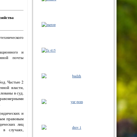
зяйства
-технического
тационного и
онной почты
бод. Частью 2
нной власти,
лованы в суд.
правомерными
.
ридических и
ным правовым
дических лиц
 в случаях,