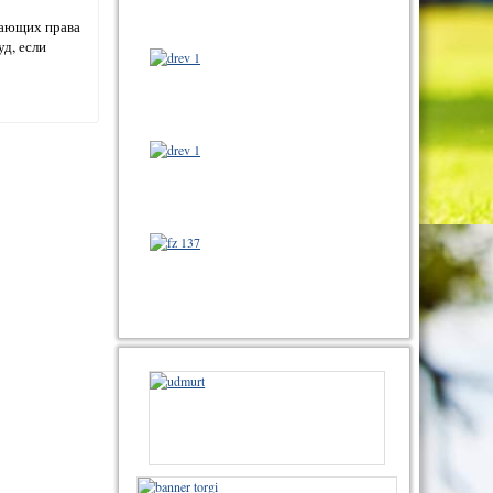
ушающих права
д, если