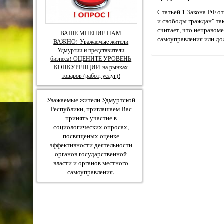
Статьей 1 Закона РФ о
и свободы граждан" та
считает, что неправом
ВАШЕ МНЕНИЕ НАМ
самоуправления или до
ВАЖНО! Уважаемые жители
Удмуртии и представители
бизнеса! ОЦЕНИТЕ УРОВЕНЬ
КОНКУРЕНЦИИ на рынках
товаров (работ, услуг)!
Уважаемые жители Удмуртской
Республики, приглашаем Вас
принять участие в
социологических опросах,
посвященых оценке
эффективности деятельности
органов государственной
власти и органов местного
самоуправления.